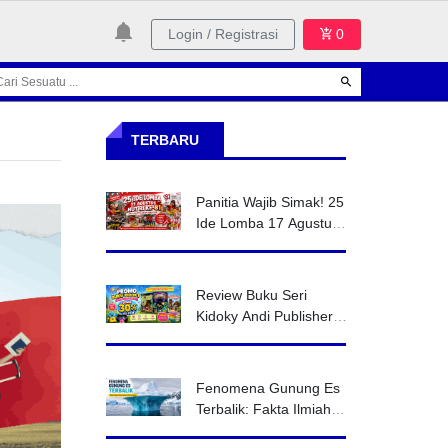
Login / Registrasi
0
TERBARU
Panitia Wajib Simak! 25
Ide Lomba 17 Agustus
HUT RI ke-81 yang
Murah tapi Super Seru
Review Buku Seri
Kidoky Andi Publisher,
Pilihan Tepat untuk
Menumbuhkan Minat
Baca Anak
Fenomena Gunung Es
Terbalik: Fakta Ilmiah
yang Menghebohkan