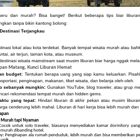
seru dan murah? Bisa banget! Berikut beberapa tips biar libura
gkan tanpa bikin kantong bolong:
 Destinasi Terjangkau
stinasi lokal atau kota terdekat. Banyak tempat wisata murah atau bahk
antai, air terjun, taman kota, atau museum.
 destinasi wisata mainstream saat musim liburan biar harga nggak me
apan Matang, Kunci Liburan Hemat
an budget:
Tentukan berapa uang yang siap kamu keluarkan. Pisah
nsportasi, penginapan, makanan, tiket wisata, dan belanja oleh-oleh.
nfo sebanyak mungkin:
Gunakan YouTube, blog traveler, atau grup me
ncari rekomendasi tempat murah dan hidden gems.
waktu yang tepat:
Hindari liburan di akhir pekan atau musim liburan
rga cenderung lebih mahal. Liburan di hari kerja bisa lebih murah dan 
apan
g Murah tapi Nyaman
 Cocok untuk solo traveler, biasanya menyediakan kamar dormitory yan
h murah dibanding hotel.
y: Penginapan ala rumah penduduk, lebih murah dan bisa memberikan 
 unik.