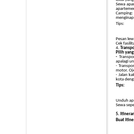
Sewa apar
apartemen
Camping: 
menginap
Tips:
Pesan lew
Cek fasil
4.
Transpo
Pilih yan
-
Transpo
apalagi u
- Transpo
motor. Oje
- Jalan k
kota denga
Tips:
Unduh apli
Sewa sepe
5.
Itinera
Buat itin