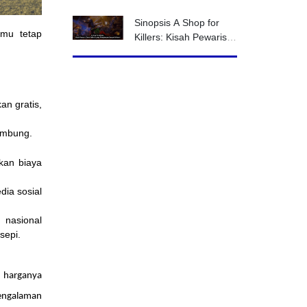
Dunia, Benarkah
Pertanda Perubahan
Sinopsis A Shop for
Iklim?
nmu tetap
Killers: Kisah Pewaris
Toko Rahasia yang
Menyimpan Banyak
Misteri
an gratis,
lambung.
kan biaya
dia sosial
 nasional
sepi.
g harganya
pengalaman