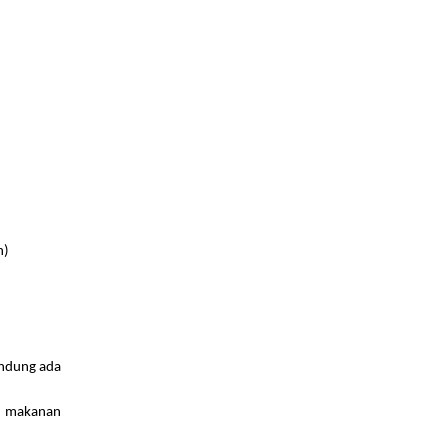
n)
andung ada
ak makanan