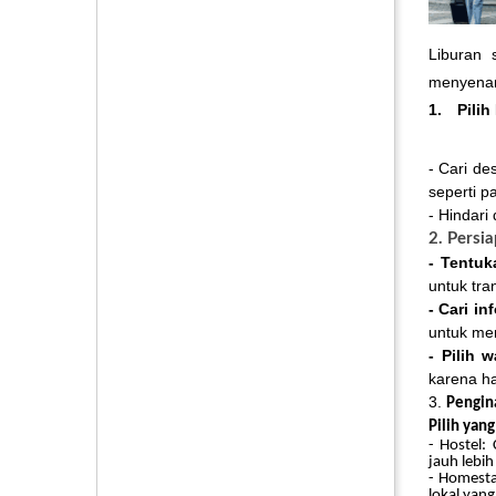
Liburan 
menyenan
1.
Pilih
- Cari de
seperti p
- Hindari
2. Persi
- Tentuk
untuk tra
- Cari i
untuk me
- Pilih 
karena ha
3.
Pengin
Pilih yan
- Hostel:
jauh lebi
- Homesta
lokal yang