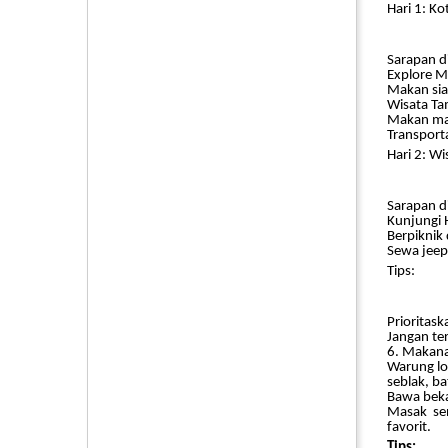
Hari 1: Ko
Sarapan d
Explore M
Makan sia
Wisata Ta
Makan mal
Transport
Hari 2: W
Sarapan d
Kunjungi 
Berpiknik 
Sewa jeep
Tips:
Prioritask
Jangan ter
6. Makana
Warung lo
seblak, ba
Bawa beka
Masak sen
favorit.
Tips: