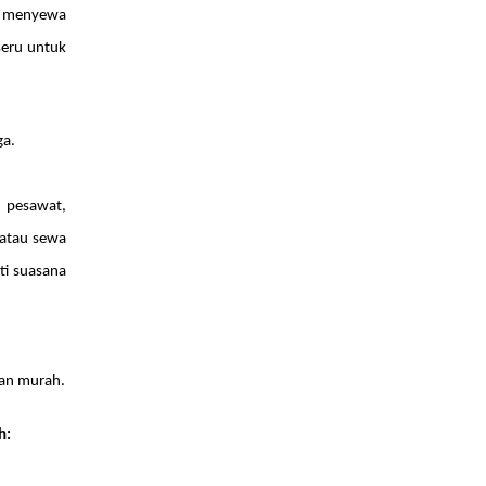
a, menyewa
seru untuk
ga.
a pesawat,
 atau sewa
ti suasana
dan murah.
h: