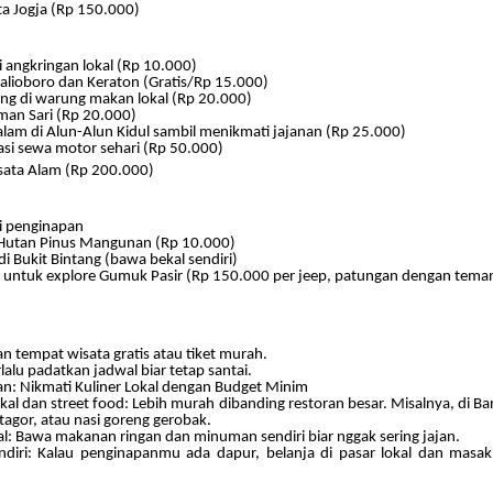
ta Jogja (Rp 150.000)
i angkringan lokal (Rp 10.000)
alioboro dan Keraton (Gratis/Rp 15.000)
ng di warung makan lokal (Rp 20.000)
man Sari (Rp 20.000)
am di Alun-Alun Kidul sambil menikmati jajanan (Rp 25.000)
asi sewa motor sehari (Rp 50.000)
isata Alam (Rp 200.000)
i penginapan
Hutan Pinus Mangunan (Rp 10.000)
di Bukit Bintang (bawa bekal sendiri)
 untuk explore Gumuk Pasir (Rp 150.000 per jeep, patungan dengan tema
an tempat wisata gratis atau tiket murah.
lalu padatkan jadwal biar tetap santai.
n: Nikmati Kuliner Lokal dengan Budget Minim
kal dan street food: Lebih murah dibanding restoran besar. Misalnya, di B
tagor, atau nasi goreng gerobak.
l: Bawa makanan ringan dan minuman sendiri biar nggak sering jajan.
diri: Kalau penginapanmu ada dapur, belanja di pasar lokal dan mas