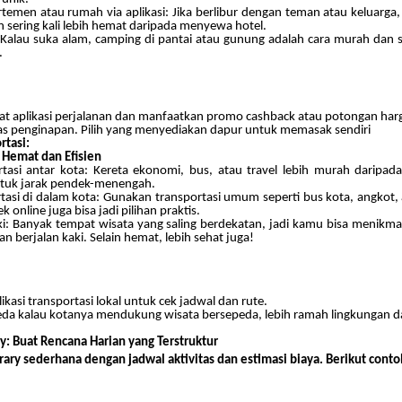
temen atau rumah via aplikasi: Jika berlibur dengan teman atau keluarg
 sering kali lebih hemat daripada menyewa hotel.
Kalau suka alam, camping di pantai atau gunung adalah cara murah dan 
.
at aplikasi perjalanan dan manfaatkan promo cashback atau potongan har
itas penginapan. Pilih yang menyediakan dapur untuk memasak sendiri
rtasi:
g Hemat dan Efisien
rtasi antar kota: Kereta ekonomi, bus, atau travel lebih murah daripad
ntuk jarak pendek-menengah.
rtasi di dalam kota: Gunakan transportasi umum seperti bus kota, angkot,
k online juga bisa jadi pilihan praktis.
aki: Banyak tempat wisata yang saling berdekatan, jadi kamu bisa menikma
n berjalan kaki. Selain hemat, lebih sehat juga!
kasi transportasi lokal untuk cek jadwal dan rute.
da kalau kotanya mendukung wisata bersepeda, lebih ramah lingkungan 
ry: Buat Rencana Harian yang Terstruktur
erary sederhana dengan jadwal aktivitas dan estimasi biaya. Berikut conto