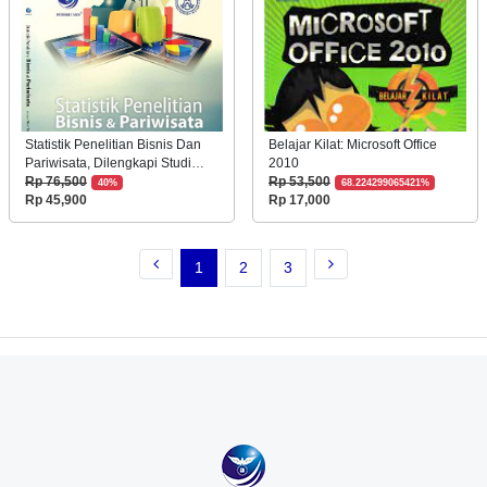
Statistik Penelitian Bisnis Dan
Belajar Kilat: Microsoft Office
Pariwisata, Dilengkapi Studi
2010
Kasus Penelitian
Rp 76,500
Rp 53,500
40%
68.224299065421%
Rp 45,900
Rp 17,000
1
2
3