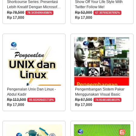
Shortcourse Series: Presentasi
Show Off Your Life Style With
Lebih Kreatif Dengan Microsoft
Twitter Follow Me!
Power Point 2010
Rp 78,500
Rp 52,000
78.343949044586%
67.307692307692%
Rp 17,000
Rp 17,000
Pengenalan Unix Dan Linux -
Pengembangan Sistem Pakar
Abdul Kadir
Menggunakan Visual Basic
Rp 113,500
Rp 67,500
85.022026431718%
74.814814814815%
Rp 17,000
Rp 17,000