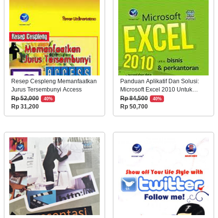
Resep Cespleng Memanfaatkan
Panduan Aplikatif Dan Solusi:
Jurus Tersembunyi Access
Microsoft Excel 2010 Untuk
Bisnis Dan Perkantoran
Rp 52,000
Rp 84,500
40%
40%
Rp 31,200
Rp 50,700