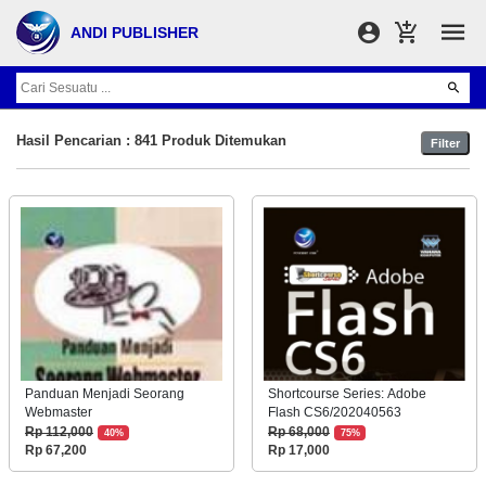
ANDI PUBLISHER
Hasil Pencarian : 841 Produk Ditemukan
Filter
Panduan Menjadi Seorang
Shortcourse Series: Adobe
Webmaster
Flash CS6/202040563
Rp 112,000
Rp 68,000
40%
75%
Rp 67,200
Rp 17,000