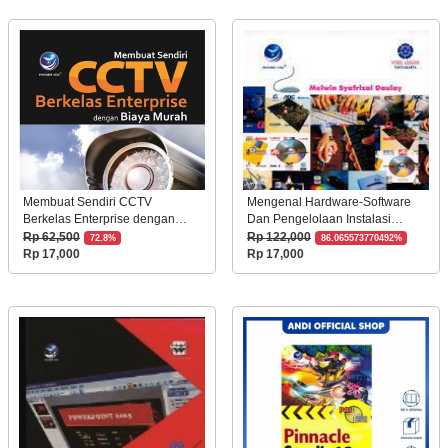
Membuat Sendiri CCTV
Mengenal Hardware-Software
Berkelas Enterprise dengan
Dan Pengelolaan Instalasi
Biaya Murah+CD/201858254
Komputer+cd/200042510
Rp 62,500
Rp 122,000
72.8%
86.065573770492%
Rp 17,000
Rp 17,000