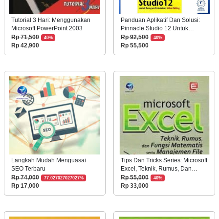
Tutorial 3 Hari: Menggunakan
Panduan Aplikatif Dan Solusi:
Microsoft PowerPoint 2003
Pinnacle Studio 12 Untuk
Beragam Kebutuhan Video
Rp 71,500
Rp 92,500
40%
40%
Editing/200163874
Rp 42,900
Rp 55,500
Langkah Mudah Menguasai
Tips Dan Tricks Series: Microsoft
SEO Terbaru
Excel, Teknik, Rumus, Dan
Fungsi Matematis Serta
Rp 74,000
Rp 55,000
77.027027027027%
40%
Manajemen File
Rp 17,000
Rp 33,000