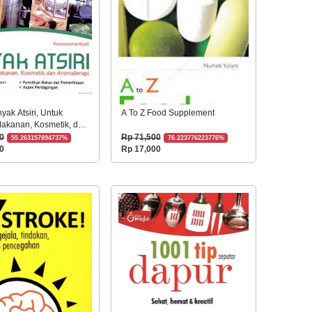
nyak Atsiri, Untuk
A To Z Food Supplement
 Makanan, Kosmetik, dan
api
0
Rp 71,500
55.263157894737%
76.223776223776%
0
Rp 17,000