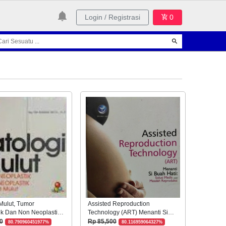
Login / Registrasi
0
Mulut, Tumor
Assisted Reproduction
ik Dan Non Neoplastik
Technology (ART) Menanti Si
Mulut
Buah Hati: Solusi Medis Untuk
0
Rp 85,500
80.790960451977%
80.116959064327%