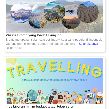
Wisata Bromo yang Wajib Dikunjungi
Bromo merupakan salah satu destinasi wisata yang popular di Indonesia.
Gunung bromo terkenal dengan keindahan alamnya ...
Selangkapnya
Dilihat : 340
Tips Liburan minim budget tetapi tetap seru