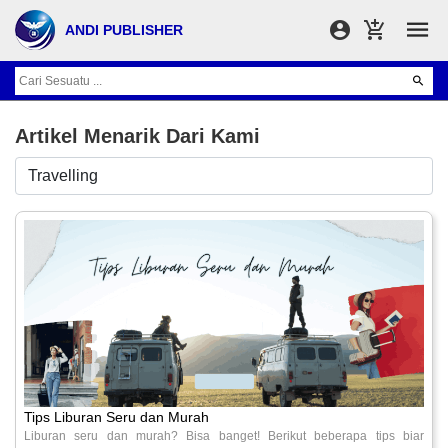
ANDI PUBLISHER
Artikel Menarik Dari Kami
Tips Liburan Seru dan Murah
Liburan seru dan murah? Bisa banget! Berikut beberapa tips biar