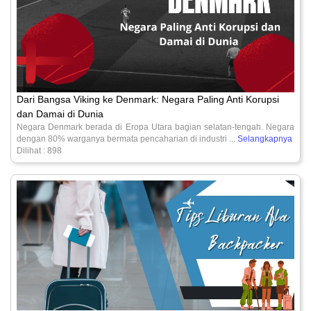
Dari Bangsa Viking ke Denmark: Negara Paling Anti Korupsi
dan Damai di Dunia
Negara Denmark berada di Eropa Utara bagian selatan-tengah. Negara
dengan 80% warganya bermata pencaharian di industri ...
Selangkapnya
Dilihat : 898