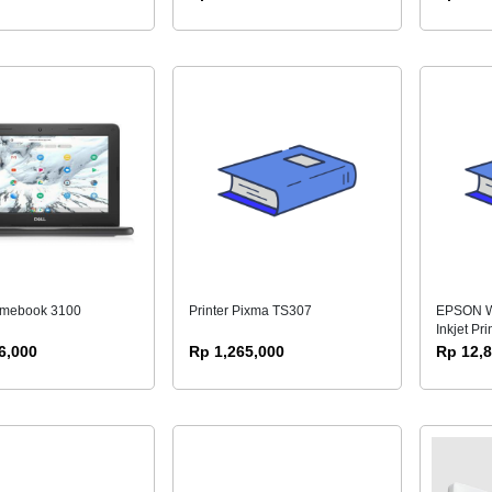
omebook 3100
Printer Pixma TS307
EPSON W
Inkjet Pri
6,000
Rp 1,265,000
Rp 12,