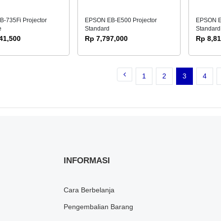
-735Fi Projector
EPSON EB-E500 Projector
EPSON EB
e
Standard
Standard
41,500
Rp 7,797,000
Rp 8,81
1
2
3
4
INFORMASI
Cara Berbelanja
Pengembalian Barang