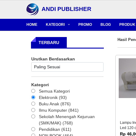
ANDI PUBLISHER
HOME
KATEGORI
PROMO
BLOG
PRODUK 
Hasil Pen
TERBARU
Urutkan Berdasarkan
Kategori
Semua Kategori
Elektronik (93)
Buku Anak (876)
Ilmu Komputer (841)
Sekolah Menengah Kejuruan
(SMK/MAK) (768)
Lampu Ind
Led 120 c
Pendidikan (611)
Rp 46,0
NON BOOK (464)