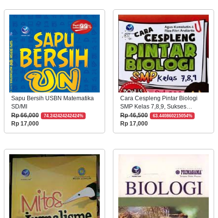
Sapu Bersih USBN Matematika
Cara Cespleng Pintar Biologi
SD/MI
SMP Kelas 7,8,9, Sukses
Hadapi UN Dan Ujian Mandiri
Rp 66,000
Rp 46,500
74.242424242424%
63.440860215054%
Masuk SMA Favorit
Rp 17,000
Rp 17,000