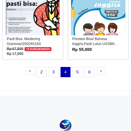
Pasti Bisa: Mastering
Prestasi Bisa! Bahasa
Grammar/200265160
Inggris,Pasti Lulus UASBN
Untuk SD Kelas VI
Rp 67,500
Rp 55,000
74.814814814815%
Rp 17,000
2
3
4
5
6