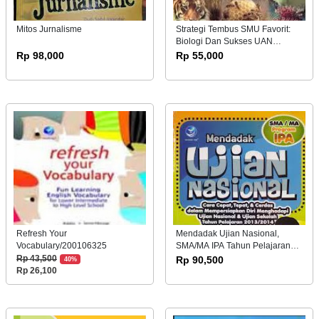
Mitos Jurnalisme
Strategi Tembus SMU Favorit:
Biologi Dan Sukses UAN
SLTP/MTs
Rp 98,000
Rp 55,000
Refresh Your
Mendadak Ujian Nasional,
Vocabulary/200106325
SMA/MA IPA Tahun Pelajaran
2013
Rp 43,500
Rp 90,500
40%
Rp 26,100