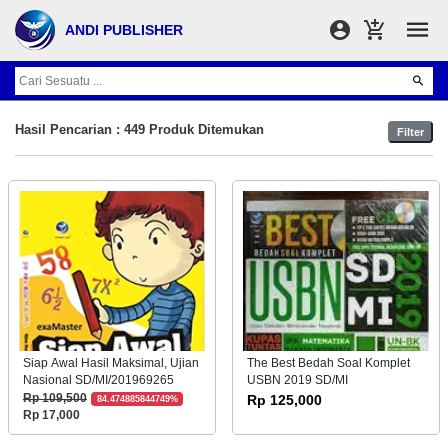
ANDI PUBLISHER
Hasil Pencarian : 449 Produk Ditemukan
Filter
Siap Awal Hasil Maksimal, Ujian
The Best Bedah Soal Komplet
Nasional SD/MI/201969265
USBN 2019 SD/MI
Rp 109,500
Rp 125,000
84.474885844749%
Rp 17,000