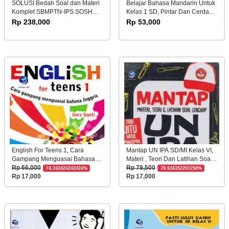
SOLUSI Bedah Soal dan Materi
Belajar Bahasa Mandarin Untuk
Komplet SBMPTN-IPS SOSHUM
Kelas 1 SD, Pintar Dan Cerdas
2019
Dengan Panduan 3 Bahasa (Ed.
Rp 238,000
Rp 53,000
revisi)
English For Teens 1, Cara
Mantap UN IPA SD/MI Kelas VI,
Gampang Menguasai Bahasa
Materi , Teori Dan Latihan Soal
Inggris
Lengkap
Rp 66,000
Rp 79,500
74.242424242424%
78.616352201258%
Rp 17,000
Rp 17,000