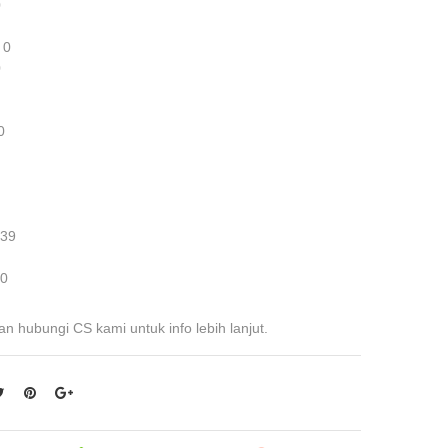
0
 0
0
0
 39
 0
an hubungi CS kami untuk info lebih lanjut.