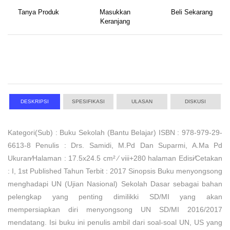
Tanya Produk
Masukkan
Beli Sekarang
Keranjang
DESKRIPSI
SPESIFIKASI
ULASAN
DISKUSI
Kategori(Sub) : Buku Sekolah (Bantu Belajar) ISBN : 978-979-29-
6613-8 Penulis : Drs. Samidi, M.Pd Dan Suparmi, A.Ma Pd
Ukuran⁄Halaman : 17.5x24.5 cm² ⁄ viii+280 halaman Edisi⁄Cetakan
: I, 1st Published Tahun Terbit : 2017 Sinopsis Buku menyongsong
menghadapi UN (Ujian Nasional) Sekolah Dasar sebagai bahan
pelengkap yang penting dimilikki SD/MI yang akan
mempersiapkan diri menyongsong UN SD/MI 2016/2017
mendatang. Isi buku ini penulis ambil dari soal-soal UN, US yang