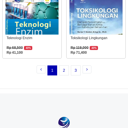
Teknologi Enzim
Toksikologi Lingkungan
Rp 68,500
Rp 119,000
40%
40%
Rp 41,100
Rp 71,400
1
2
3