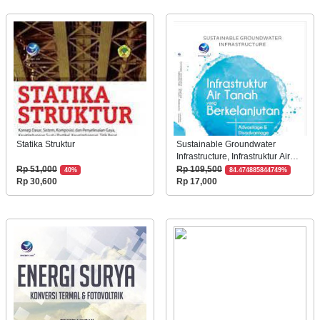
Statika Struktur
Sustainable Groundwater
Infrastructure, Infrastruktur Air
Tanah
Rp 51,000
Rp 109,500
40%
84.474885844749%
Rp 30,600
Rp 17,000