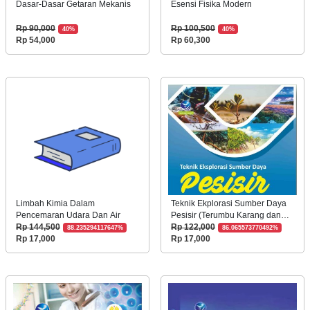
Dasar-Dasar Getaran Mekanis
Esensi Fisika Modern
Rp 90,000
Rp 100,500
40%
40%
Rp 54,000
Rp 60,300
Limbah Kimia Dalam
Teknik Ekplorasi Sumber Daya
Pencemaran Udara Dan Air
Pesisir (Terumbu Karang dan
Mangrove) Berbasis Geospasial
Rp 144,500
Rp 122,000
88.235294117647%
86.065573770492%
Rp 17,000
Rp 17,000