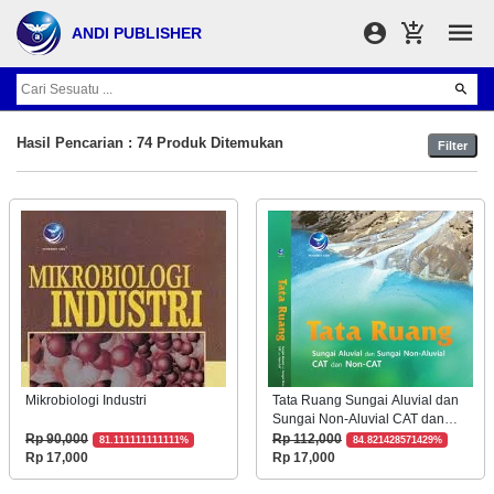
ANDI PUBLISHER
Hasil Pencarian : 74 Produk Ditemukan
Filter
Mikrobiologi Industri
Tata Ruang Sungai Aluvial dan
Sungai Non-Aluvial CAT dan
Non-CAT
Rp 90,000
Rp 112,000
81.111111111111%
84.821428571429%
Rp 17,000
Rp 17,000