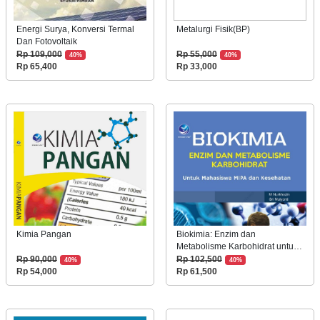
Energi Surya, Konversi Termal
Metalurgi Fisik(BP)
Dan Fotovoltaik
Rp 109,000
Rp 55,000
40%
40%
Rp 65,400
Rp 33,000
Kimia Pangan
Biokimia: Enzim dan
Metabolisme Karbohidrat untuk
Mahasiswa MIPA dan
Rp 90,000
Rp 102,500
40%
40%
Kesehatan
Rp 54,000
Rp 61,500