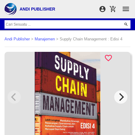
ANDI PUBLISHER
Andi Publisher
>
Manajemen
> Supply Chain Management : Edisi 4