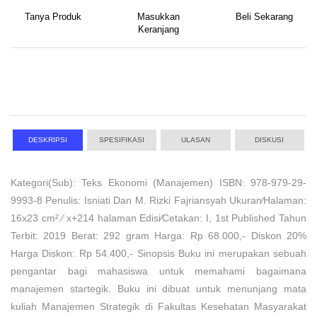
Tanya Produk
Masukkan
Beli Sekarang
Keranjang
DESKRIPSI
SPESIFIKASI
ULASAN
DISKUSI
Kategori(Sub): Teks Ekonomi (Manajemen) ISBN: 978-979-29-
9993-8 Penulis: Isniati Dan M. Rizki Fajriansyah Ukuran⁄Halaman:
16x23 cm² ⁄ x+214 halaman Edisi⁄Cetakan: I, 1st Published Tahun
Terbit: 2019 Berat: 292 gram Harga: Rp 68.000,- Diskon 20%
Harga Diskon: Rp 54.400,- Sinopsis Buku ini merupakan sebuah
pengantar bagi mahasiswa untuk memahami bagaimana
manajemen startegik. Buku ini dibuat untuk menunjang mata
kuliah Manajemen Strategik di Fakultas Kesehatan Masyarakat