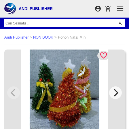
ANDI PUBLISHER
Andi Publisher
>
NON BOOK
> Pohon Natal Mini