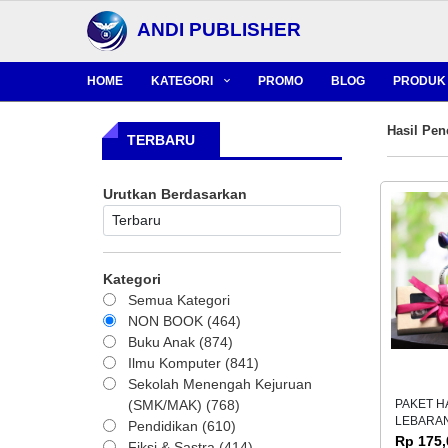
ANDI PUBLISHER
HOME
KATEGORI
PROMO
BLOG
PRODUK 
Hasil Pen
TERBARU
Urutkan Berdasarkan
Kategori
Semua Kategori
NON BOOK (464)
Buku Anak (874)
Ilmu Komputer (841)
Sekolah Menengah Kejuruan
(SMK/MAK) (768)
PAKET 
LEBARAN 
Pendidikan (610)
Rp 175,
Fiksi & Sastra (414)