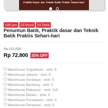
148
jam
10
Menit
24
Detik
Penuntun Batik, Praktik dasar dan Teknik
Batik Praktis Sehari-hari
Rp 112,000
Rp 72,800
35% OFF
Warehouse Yogyakarta - stok: 0
Warehouse Jakarta - stok: 0
Warehouse Surabaya - stok: 0
Warehouse Bandung - stok: 2
Warehouse Makassar - stok: 116
Warehouse Medan - stok: 0
Warehouse Purwokerto - stok: 4
Warehouse Denpasar - stok: 0