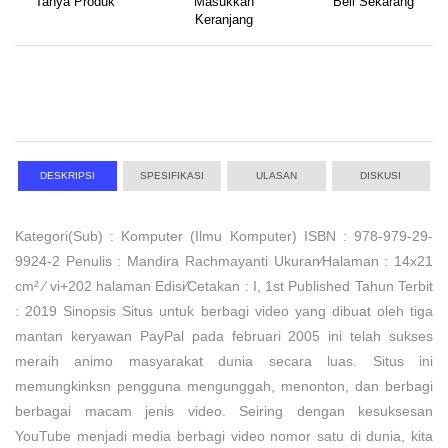
Tanya Produk
Masukkan
Beli Sekarang
Keranjang
DESKRIPSI
SPESIFIKASI
ULASAN
DISKUSI
Kategori(Sub) : Komputer (Ilmu Komputer) ISBN : 978-979-29-
9924-2 Penulis : Mandira Rachmayanti Ukuran⁄Halaman : 14x21
cm² ⁄ vi+202 halaman Edisi⁄Cetakan : I, 1st Published Tahun Terbit
: 2019 Sinopsis Situs untuk berbagi video yang dibuat oleh tiga
mantan keryawan PayPal pada februari 2005 ini telah sukses
meraih animo masyarakat dunia secara luas. Situs ini
memungkinksn pengguna mengunggah, menonton, dan berbagi
berbagai macam jenis video. Seiring dengan kesuksesan
YouTube menjadi media berbagi video nomor satu di dunia, kita