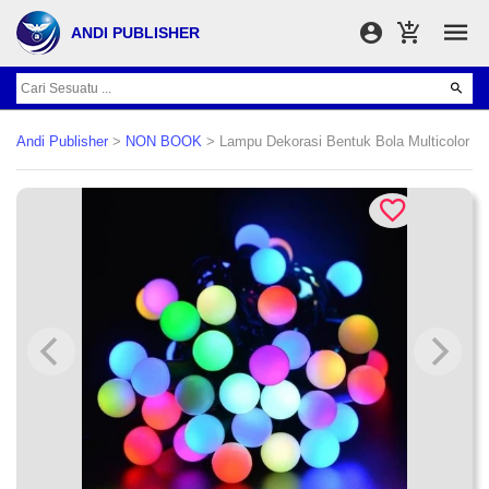
ANDI PUBLISHER
Andi Publisher
>
NON BOOK
> Lampu Dekorasi Bentuk Bola Multicolor