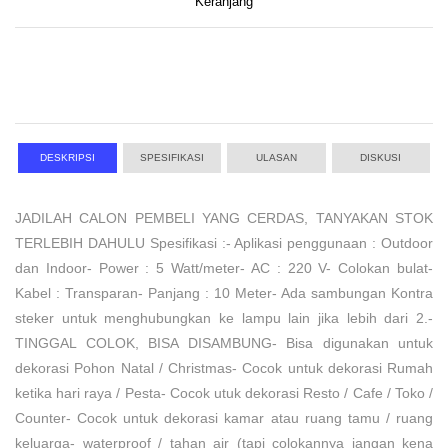
Keranjang
DESKRIPSI
SPESIFIKASI
ULASAN
DISKUSI
JADILAH CALON PEMBELI YANG CERDAS, TANYAKAN STOK
TERLEBIH DAHULU Spesifikasi :- Aplikasi penggunaan : Outdoor
dan Indoor- Power : 5 Watt/meter- AC : 220 V- Colokan bulat-
Kabel : Transparan- Panjang : 10 Meter- Ada sambungan Kontra
steker untuk menghubungkan ke lampu lain jika lebih dari 2.-
TINGGAL COLOK, BISA DISAMBUNG- Bisa digunakan untuk
dekorasi Pohon Natal / Christmas- Cocok untuk dekorasi Rumah
ketika hari raya / Pesta- Cocok utuk dekorasi Resto / Cafe / Toko /
Counter- Cocok untuk dekorasi kamar atau ruang tamu / ruang
keluarga- waterproof / tahan air (tapi colokannya jangan kena