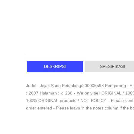
DESKRIPSI
SPESIFIKASI
Judul : Jejak Sang Petualang/200005598 Pengarang : Har
: 2007 Halaman : x+230 - We only sell ORIGINAL / 10
100% ORIGINAL products / NOT POLICY - Please confirm
order entered - Please leave in the notes column if 