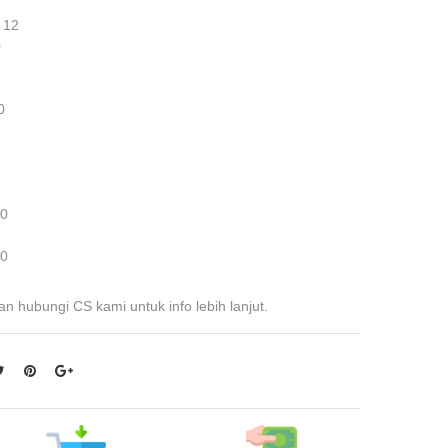
 12
0
0
 0
 0
an hubungi CS kami untuk info lebih lanjut.