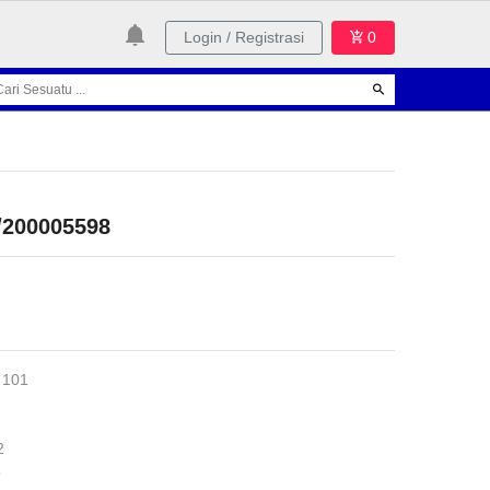
Login / Registrasi
0
/200005598
 101
2
5