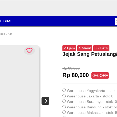
DIGITAL
00005598
29
jam
4
Menit
34
Detik
Jejak Sang Petualang
Rp 80,000
Rp 80,000
0% OFF
Warehouse Yogyakarta - stok:
Warehouse Jakarta - stok: 0
Warehouse Surabaya - stok: 0
Warehouse Bandung - stok: 5
Warehouse Makassar - stok: 