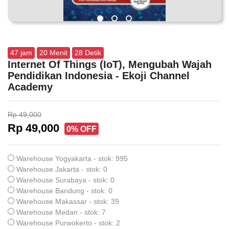
47
jam
20
Menit
28
Detik
Internet Of Things (IoT), Mengubah Wajah
Pendidikan Indonesia - Ekoji Channel
Academy
Rp 49,000
Rp 49,000
0% OFF
Warehouse Yogyakarta - stok: 995
Warehouse Jakarta - stok: 0
Warehouse Surabaya - stok: 0
Warehouse Bandung - stok: 0
Warehouse Makassar - stok: 39
Warehouse Medan - stok: 7
Warehouse Purwokerto - stok: 2