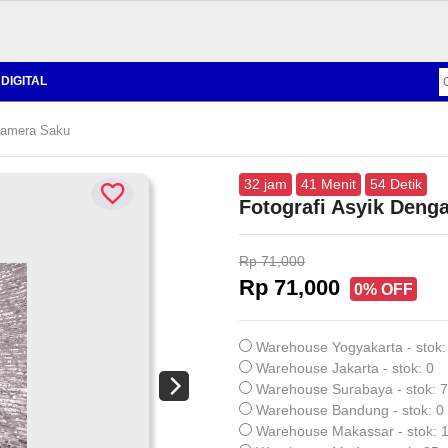
DIGITAL
Kamera Saku
32
jam
41
Menit
53
Detik
Fotografi Asyik Deng
Rp 71,000
Rp 71,000
0% OFF
Warehouse Yogyakarta - stok:
Warehouse Jakarta - stok: 0
Warehouse Surabaya - stok: 7
Warehouse Bandung - stok: 0
Warehouse Makassar - stok: 