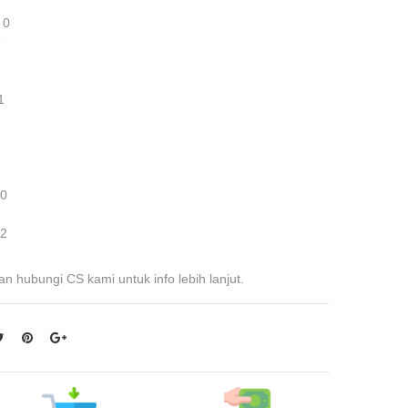
 0
5
1
 0
 2
an hubungi CS kami untuk info lebih lanjut.