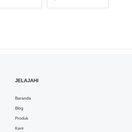
 Utara dan
Riau, Jambi, Bengkulu,
abau)
Palembang, Bangka Belitung,
Lampung)
JELAJAHI
Baranda
Blog
Produk
Karir