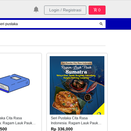
Login / Registrasi
0
taka Cita Rasa
Seri Pustaka Cita Rasa
a: Ragam Lauk Pauk
Indonesia: Ragam Lauk Pauk
 Bagian 1 (Aceh,
Sumatera Bagian 2 (Melayu-
,500
Rp 336,000