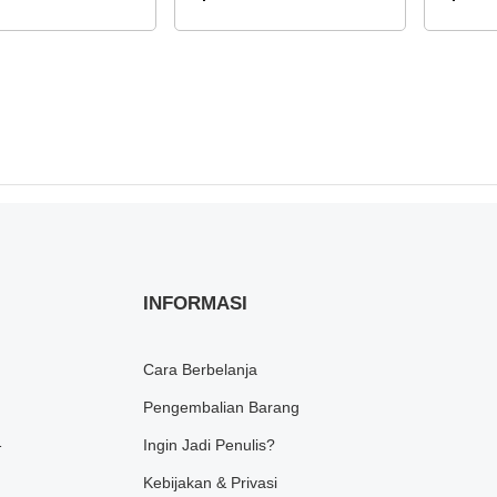
s, Pekalongan dan
Pantura Jawa Timur, Jawa Timur
Sumatera
gan)
Bagian Selatan, dan Madura)
Minangk
INFORMASI
Cara Berbelanja
Pengembalian Barang
1
Ingin Jadi Penulis?
Kebijakan & Privasi