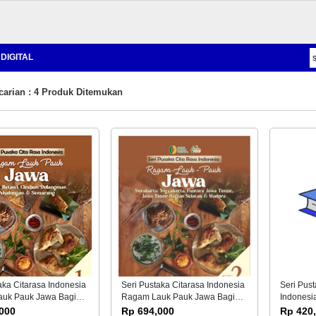
DIGITAL
carian : 4 Produk Ditemukan
aka Citarasa Indonesia
Seri Pustaka Citarasa Indonesia
Seri Pus
uk Pauk Jawa Bagian
Ragam Lauk Pauk Jawa Bagian
Indonesi
 Betawi, Cirebon,
2 (Surakarta, Yogyakarta,
Sumatera
000
Rp 694,000
Rp 420