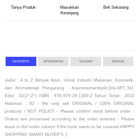
Tanya Produk
Masukkan
Beli Sekarang
Keranjang
DESKRIPSI
SPESIFIKASI
ULASAN
DISKUSI
Judul : A to Z Minyak Atsiri, Untuk Industri Makanan, Kosmetik,
dan Aromaterapi Pengarang : Koensoemardiyah,Dra.APT.,SU.
Edisi : iG(1^,2^) ISBN : 978-979-29-1300-2 Tahun Terbit : 2010
Halaman : 82 - We only sell ORIGINAL / 100% ORIGINAL
products / NOT POLICY - Please confirm stock before order -
Orders are processed according to the order entered - Please
leave in the notes column if the book wants to be covered HAPPY
SHOPPING SMART BUYER'S :)