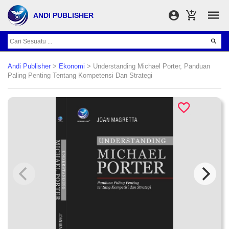
ANDI PUBLISHER
Andi Publisher
>
Ekonomi
> Understanding Michael Porter, Panduan
Paling Penting Tentang Kompetensi Dan Strategi