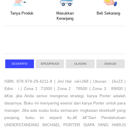
Tanya Produk
Masukkan
Beli Sekarang
Keranjang
DESKRIPSI
SPESIFIKASI
ULASAN
DISKUSI
ISBN :978-979-29-4211-8 | Jml Hal :viii+268 | Ukuran : 16x23 |
Edisi : i | Zona 1 :71000 | Zona 2 : 78500 | Zona 3 : 89000 |
â€œ...jika Anda serius mengenai strategi, karya Porter adalah
dasarnya. Buku ini menyaring esensi dari karya Porter untuk para
manajer. Jika ada suatu buku semacam ringkasan eksekutif yang
panjang, buku ini seperti itu.â€ â€“Dari Pendahuluan
UNDERSTANDING MICHAEL PORTER SIAPA YANG HARUS