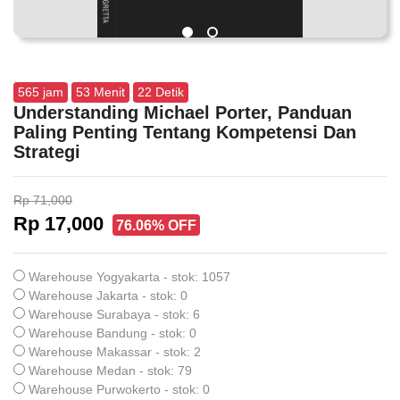
565
jam
53
Menit
22
Detik
Understanding Michael Porter, Panduan
Paling Penting Tentang Kompetensi Dan
Strategi
Rp 71,000
Rp 17,000
76.06% OFF
Warehouse Yogyakarta - stok: 1057
Warehouse Jakarta - stok: 0
Warehouse Surabaya - stok: 6
Warehouse Bandung - stok: 0
Warehouse Makassar - stok: 2
Warehouse Medan - stok: 79
Warehouse Purwokerto - stok: 0