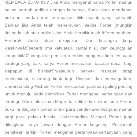
MEMBACA BUKU INI? Jika Anda mengenal nama Porter namun
belum pernah terlibat dengan karyanya, Anda akan mendapati
buku ini mudah dan merupakan titik masuk yang subtantif.
Bahkan jika Anda telah menemukan ide-ide Porter (mungkin
dalam kuliah atau artikel) dan Anda berpikir telah â€œmemahami
Porterâ€, Anda akan dikejutkan. Dari kerangka kerja
klasiknyaâ€”seperti lima kekuatan, rantai nilai, dan keunggulan
kompetitifâ€”sampai ke pemikiran terkini mengenai lima tes suatu
strategi yang baik, karya Porter merupakan bacaan dasar bagi
siapapun di bisnisâ€”walaupun banyak manajer tetap
terintimidasi, sekarang tidak lagi. Ringkas dan menyegarkan,
Understanding Michael Porter merupakan panduan paling penting
untuk menuju pada pemikiran Porter mengenai persaingan dan
strategi. Ditulis oleh Joan Magretta, editor dan rekan lama Porter,
buku ini ditujukan bukan untuk para cendekiawan/sarjana namun
bagi para pelaku bisnis. Understanding Michael Porter juga
dilengkapi tanya jawab dengan Porter langsung. Pelajarilah
pemikiran terkini Porter mengenai pertanyaan-pertanyaan yang