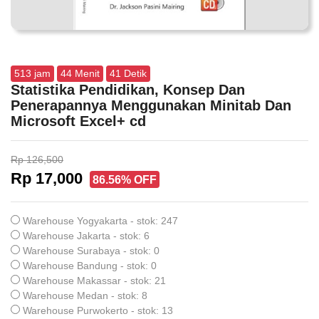
513
jam
44
Menit
40
Detik
Statistika Pendidikan, Konsep Dan
Penerapannya Menggunakan Minitab Dan
Microsoft Excel+ cd
Rp 126,500
Rp 17,000
86.56% OFF
Warehouse Yogyakarta - stok: 247
Warehouse Jakarta - stok: 6
Warehouse Surabaya - stok: 0
Warehouse Bandung - stok: 0
Warehouse Makassar - stok: 21
Warehouse Medan - stok: 8
Warehouse Purwokerto - stok: 13