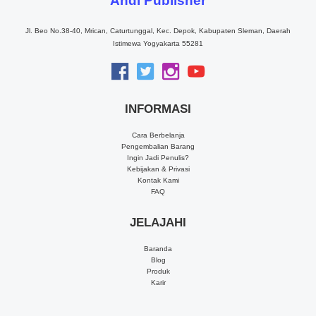
Andi Publisher
Jl. Beo No.38-40, Mrican, Caturtunggal, Kec. Depok, Kabupaten Sleman, Daerah
Istimewa Yogyakarta 55281
INFORMASI
Cara Berbelanja
Pengembalian Barang
Ingin Jadi Penulis?
Kebijakan & Privasi
Kontak Kami
FAQ
JELAJAHI
Baranda
Blog
Produk
Karir