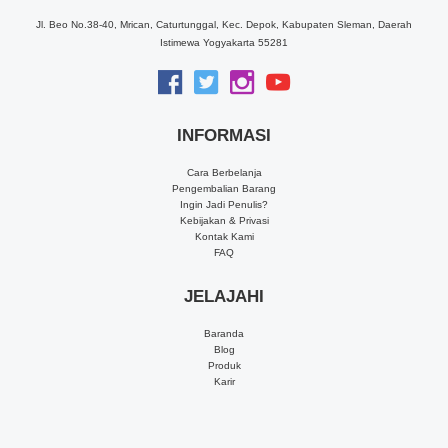
Jl. Beo No.38-40, Mrican, Caturtunggal, Kec. Depok, Kabupaten Sleman, Daerah
Istimewa Yogyakarta 55281
INFORMASI
Cara Berbelanja
Pengembalian Barang
Ingin Jadi Penulis?
Kebijakan & Privasi
Kontak Kami
FAQ
JELAJAHI
Baranda
Blog
Produk
Karir