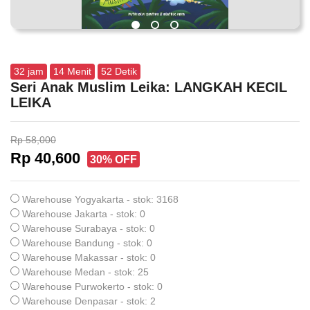
32
jam
14
Menit
51
Detik
Seri Anak Muslim Leika: LANGKAH KECIL
LEIKA
Rp 58,000
Rp 40,600
30% OFF
Warehouse Yogyakarta - stok: 3168
Warehouse Jakarta - stok: 0
Warehouse Surabaya - stok: 0
Warehouse Bandung - stok: 0
Warehouse Makassar - stok: 0
Warehouse Medan - stok: 25
Warehouse Purwokerto - stok: 0
Warehouse Denpasar - stok: 2