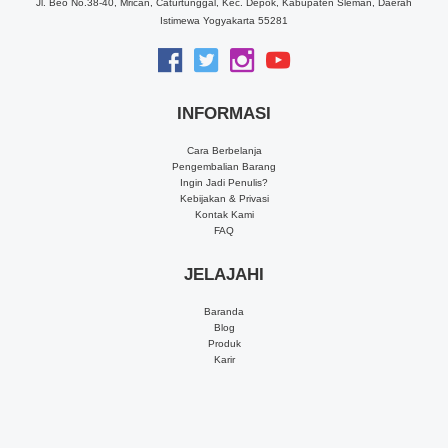
Jl. Beo No.38-40, Mrican, Caturtunggal, Kec. Depok, Kabupaten Sleman, Daerah
Istimewa Yogyakarta 55281
INFORMASI
Cara Berbelanja
Pengembalian Barang
Ingin Jadi Penulis?
Kebijakan & Privasi
Kontak Kami
FAQ
JELAJAHI
Baranda
Blog
Produk
Karir