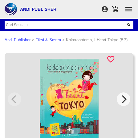
ANDI PUBLISHER
Andi Publisher
>
Fiksi & Sastra
> Kokoronotomo, I Heart Tokyo (BP)