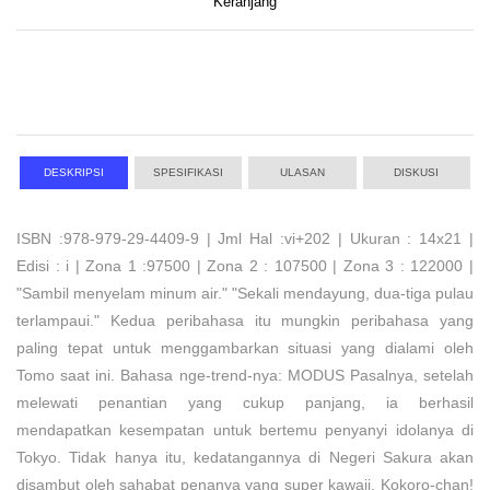
Keranjang
DESKRIPSI
SPESIFIKASI
ULASAN
DISKUSI
ISBN :978-979-29-4409-9 | Jml Hal :vi+202 | Ukuran : 14x21 |
Edisi : i | Zona 1 :97500 | Zona 2 : 107500 | Zona 3 : 122000 |
"Sambil menyelam minum air." "Sekali mendayung, dua-tiga pulau
terlampaui." Kedua peribahasa itu mungkin peribahasa yang
paling tepat untuk menggambarkan situasi yang dialami oleh
Tomo saat ini. Bahasa nge-trend-nya: MODUS Pasalnya, setelah
melewati penantian yang cukup panjang, ia berhasil
mendapatkan kesempatan untuk bertemu penyanyi idolanya di
Tokyo. Tidak hanya itu, kedatangannya di Negeri Sakura akan
disambut oleh sahabat penanya yang super kawaii, Kokoro-chan!