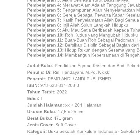
Pembelajaran 3:
Alam Semesta Turut Dikasihi-Nya
Pembelajaran 4:
Merawat Alam Adalah Tanggung Jawa
Pembelajaran
5:
Pengampunan Allah Menyelamatkan M
Pembelajaran 6:
Gereja Sebagai Pewarta Kab
ar Kesela
Pembelajaran 7:
Kasih Penyelamatan Allah Bagi Semua
Pembelajaran 8:
Injil Allah Suluh Langkah Hidupku
Pembelajaran
9:
Aku Mau Setia Beribadah Kepada Tuh
Pembelajaran 10:
Roh Kudus yang Mengubah
Hidupku
Pembelajaran 11:
Buah-Buah Roh Sebagai Pedoman Hi
Pembelajaran 1
2:
Bersikap Disiplin Sebagai Bagian dar
Pembelajaran 13
:
Hidup Rukun dengan Sesama yang B
Pembelajaran 14:
Membangu
n Kebersamaan di Tenga
Judul Buku:
Pendidikan Agama Kristen dan Budi Pekerti
Penulis:
Dr. Rini Handayani, M.Pd. K dkk
Penerbit:
PBMR ANDI / ANDI PUBLISHER
ISBN:
978-623-314-208-3
Tahun Terbit:
2022
Edisi:
I
Jumlah Halaman:
xx + 204 Halaman
Ukuran Buku:
17,5 x 25 cm
Berat Buku:
471 gram
Jenis Cover:
Soft Cover
Kategori:
Buku Sekolah Kurikulum Indonesia - Sekolah