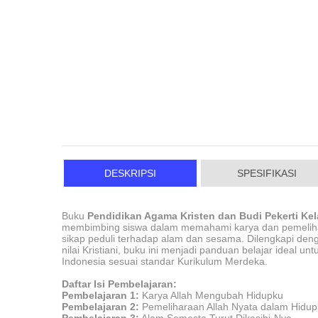
DESKRIPSI
SPESIFIKASI
Buku
Pendidikan Agama Kristen dan Budi Pekerti Kel
membimbing siswa dalam memahami karya dan pemeliha
sikap peduli terhadap alam dan sesama. Dilengkapi denga
nilai Kristiani, buku ini menjadi panduan belajar ideal
Indonesia sesuai standar Kurikulum Merdeka.
Daftar Isi Pembela
jaran:
Pembelajaran 1:
Karya Allah Mengubah Hidupku
Pembelajaran 2:
Pemeliharaan Allah Nyata dalam Hidup