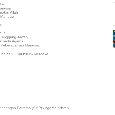
bku
anusia
matan Allah
 Manusia
an
dup
i Tanggung Jawab
erbeda Agama
h Keberagaman
Manusia
 Kelas VII Kurikulum Merdeka
 Menengah Pertama (SMP) / Agama Kristen