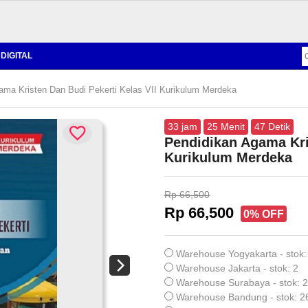
DIGITAL
ma Kristen Dan Budi Pekerti Kelas VII Kurikulum Merdeka
33
jam
25
Menit
46
Detik
Pendidikan Agama Kris
Kurikulum Merdeka
Rp 66,500
Rp 66,500
0% OFF
Warehouse Yogyakarta - stok:
Warehouse Jakarta - stok: 2
Warehouse Surabaya - stok: 
Warehouse Bandung - stok: 2