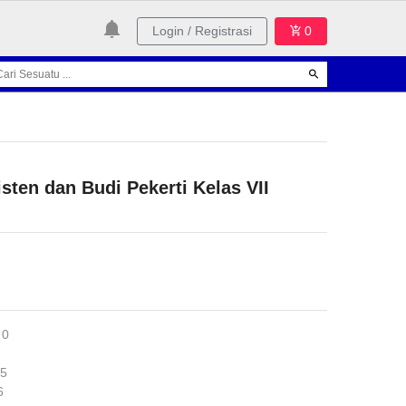
Login / Registrasi
0
ten dan Budi Pekerti Kelas VII
 0
25
6