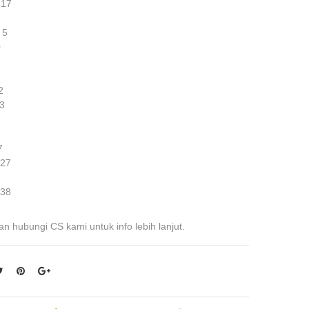
317
 5
0
2
3
7
 27
 38
an hubungi CS kami untuk info lebih lanjut.