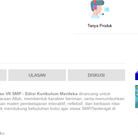
Tanya Produk
ULASAN
DISKUSI
as VII SMP - Edisi Kurikulum Merdeka
dirancang untuk
raan Allah, membentuk karakter beriman, serta menumbuhkan
n materi pembelajaran interaktif, refleks
if, dan berbasis nilai-
 untuk mendukung kebutuhan buku ajar
siswa SMP/Sederajat di
ku