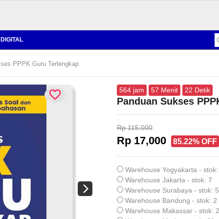
DIGITAL
ses PPPK Guru Terlengkap
564
jam
57
Menit
21
Detik
Panduan Sukses PPPK
Rp 115,000
Rp 17,000
85.22% OFF
Warehouse Yogyakarta - stok:
Warehouse Jakarta - stok: 7
Warehouse Surabaya - stok: 5
Warehouse Bandung - stok: 2
Warehouse Makassar - stok: 