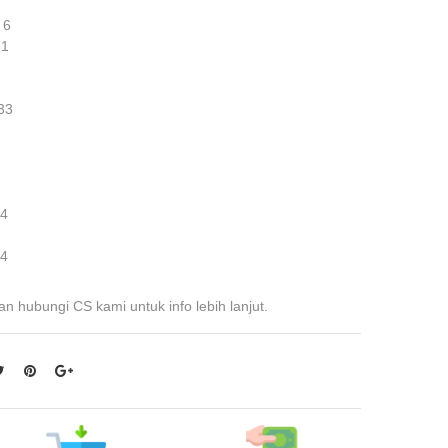
 6
51
33
 4
 4
an hubungi CS kami untuk info lebih lanjut.