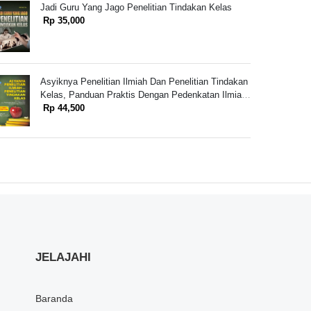
Jadi Guru Yang Jago Penelitian Tindakan Kelas
Rp 35,000
Asyiknya Penelitian Ilmiah Dan Penelitian Tindakan
Kelas, Panduan Praktis Dengan Pedenkatan Ilmiah
Untuk Melakukan Transformasi Pembelajaran Untuk
Rp 44,500
Guru SD/SMP/SMA
JELAJAHI
Baranda