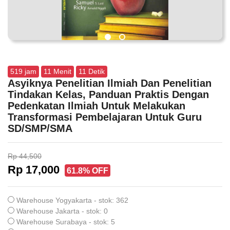
519
jam
11
Menit
11
Detik
Asyiknya Penelitian Ilmiah Dan Penelitian
Tindakan Kelas, Panduan Praktis Dengan
Pedenkatan Ilmiah Untuk Melakukan
Transformasi Pembelajaran Untuk Guru
SD/SMP/SMA
Rp 44,500
Rp 17,000
61.8% OFF
Warehouse Yogyakarta - stok: 362
Warehouse Jakarta - stok: 0
Warehouse Surabaya - stok: 5