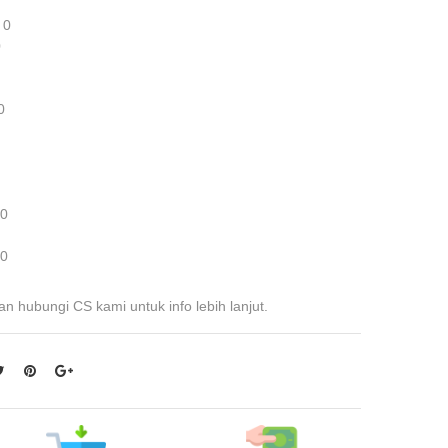
 0
0
0
 0
 0
an hubungi CS kami untuk info lebih lanjut.