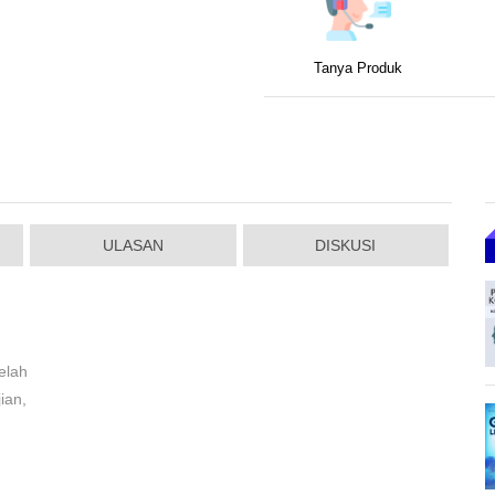
Tanya Produk
ULASAN
DISKUSI
elah
ian,