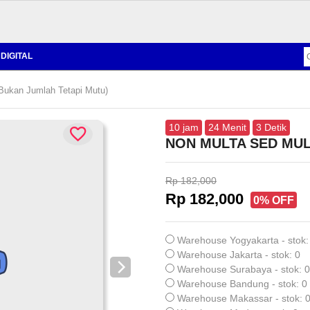
DIGITAL
kan Jumlah Tetapi Mutu)
10
jam
24
Menit
2
Detik
NON MULTA SED MULT
Rp 182,000
Rp 182,000
0% OFF
Warehouse Yogyakarta - stok:
Warehouse Jakarta - stok: 0
Warehouse Surabaya - stok: 0
Warehouse Bandung - stok: 0
Warehouse Makassar - stok: 