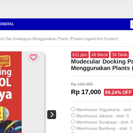
DIGITAL
ol Dan Analognya Menggunakan Plants (Protein-Ligand Ant-System)
611
jam
46
Menit
33
Detik
Modecular Docking P
Menggunakan Plants (
Rp 158,000
Rp 17,000
89.24% OFF
Warehouse Yogyakarta - stok:
Warehouse Jakarta - stok: 0
Warehouse Surabaya - stok: 0
Warehouse Bandung - stok: 1