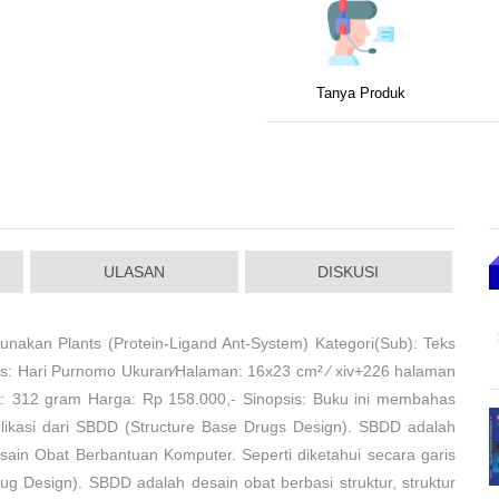
Tanya Produk
ULASAN
DISKUSI
akan Plants (Protein-Ligand Ant-System) Kategori(Sub): Teks
s: Hari Purnomo Ukuran⁄Halaman: 16x23 cm² ⁄ xiv+226 halaman
rat: 312 gram Harga: Rp 158.000,- Sinopsis: Buku ini membahas
likasi dari SBDD (Structure Base Drugs Design). SBDD adalah
ain Obat Berbantuan Komputer. Seperti diketahui secara garis
Design). SBDD adalah desain obat berbasi struktur, struktur