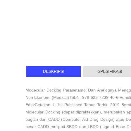
DESKRIPSI
SPESIFIKASI
Modecular Docking Parasetamol Dan Analognya Menggun
Non Ekonomi (Medical) ISBN: 978-623-7239-40-6 Penuli
Edisi⁄Cetakan: I, 1st Published Tahun Terbit: 2019 Be
Molecular Docking (dapat dipraktekkan), merupakan ap
bagian dari CADD (Computer Aid Drug Design) atau Des
besar CADD meliputi SBDD dan LBDD (Ligand Base Drug 