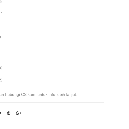
88
 1
2
6
 0
 5
an hubungi CS kami untuk info lebih lanjut.