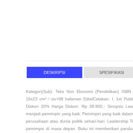
DESKRIPSI
SPESIFIKASI
Kategori(Sub): Teks Non Ekonomi (Pendidikan) ISBN:
16x23 cm² ⁄ xiv+98 halaman Edisi⁄Cetakan: I, 1st Pub
Diskon 20% Harga Diskon: Rp 38.800,- Sinopsis Lea
menjadi pemimpin yang baik. Pemimpin yang baik dalam
perusahaan atau dunia politik sehari-hari. Leadership
pemimpin di masa depan. Buku ini memberikan pand