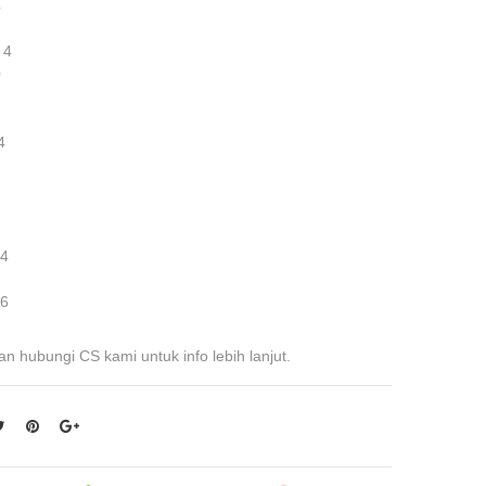
4
 4
0
4
 4
 6
an hubungi CS kami untuk info lebih lanjut.