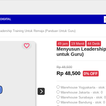
DIGITAL
dership Training Untuk Remaja (Panduan Untuk Guru)
49
jam
19
Menit
43
Detik
Menyusun Leadership
untuk Guru)
Rp 48,500
Rp 48,500
0% OFF
Warehouse Yogyakarta - stok:
Warehouse Jakarta - stok: 0
Warehouse Surabaya - stok: 0
Warehouse Bandung - stok: 0