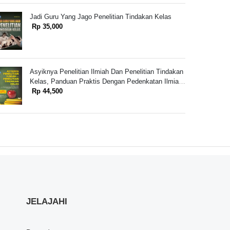
Jadi Guru Yang Jago Penelitian Tindakan Kelas
Rp 35,000
Asyiknya Penelitian Ilmiah Dan Penelitian Tindakan
Kelas, Panduan Praktis Dengan Pedenkatan Ilmiah
Untuk Melakukan Transformasi Pembelajaran Untuk
Rp 44,500
Guru SD/SMP/SMA
JELAJAHI