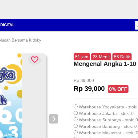
DIGITAL
Mudah Bersama Kidoky
51
jam
28
Menit
55
Detik
Mengenal Angka 1-10
Rp 39,000
Rp 39,000
0% OFF
Warehouse Yogyakarta - stok:
Warehouse Jakarta - stok: 0
Warehouse Surabaya - stok: 0
Warehouse Bandung - stok: 0
Warehouse Makassar - stok: 