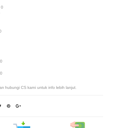
 0
0
0
 0
 0
an hubungi CS kami untuk info lebih lanjut.