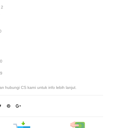
 2
2
0
 0
 9
an hubungi CS kami untuk info lebih lanjut.