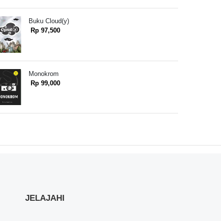
Buku Cloud(y)
Rp 97,500
Monokrom
Rp 99,000
JELAJAHI