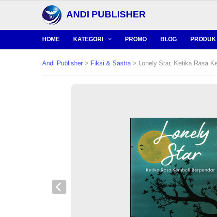
ANDI PUBLISHER
HOME
KATEGORI
PROMO
BLOG
PRODUK 
Andi Publisher
>
Fiksi & Sastra
> Lonely Star, Ketika Rasa K