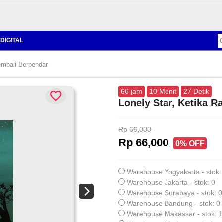
DIGITAL
embali Berpendar
66
jam
10
Menit
26
Detik
Lonely Star, Ketika 
Rp 66,000
Rp 66,000
0% OFF
Warehouse Yogyakarta - stok:
Warehouse Jakarta - stok: 0
Warehouse Surabaya - stok: 0
Warehouse Bandung - stok: 0
Warehouse Makassar - stok: 