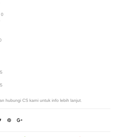
1
 0
0
0
 5
 5
an hubungi CS kami untuk info lebih lanjut.