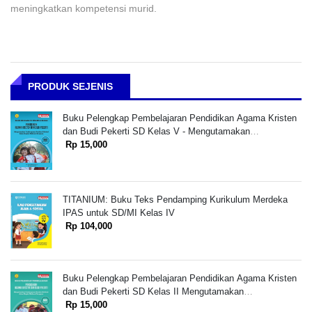
meningkatkan kompetensi murid.
PRODUK SEJENIS
Buku Pelengkap Pembelajaran Pendidikan Agama Kristen
dan Budi Pekerti SD Kelas V - Mengutamakan
Pembangunan Karakter Kristiani dalam Bingkai Moderasi
Rp 15,000
Beragama
TITANIUM: Buku Teks Pendamping Kurikulum Merdeka
IPAS untuk SD/MI Kelas IV
Rp 104,000
Buku Pelengkap Pembelajaran Pendidikan Agama Kristen
dan Budi Pekerti SD Kelas II Mengutamakan
Pembangunan Karakter Kristiani dalam Bingkai Moderasi
Rp 15,000