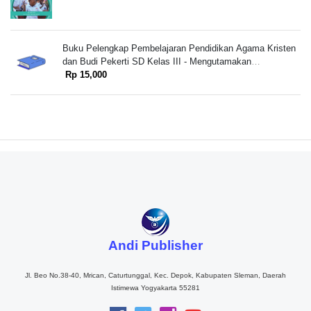
Beragama
Buku Pelengkap Pembelajaran Pendidikan Agama Kristen
dan Budi Pekerti SD Kelas III - Mengutamakan
Pembangunan Karakter Kristiani dalam Bingkai Moderasi
Rp 15,000
Beragama.
Andi Publisher
Jl. Beo No.38-40, Mrican, Caturtunggal, Kec. Depok, Kabupaten Sleman, Daerah
Istimewa Yogyakarta 55281