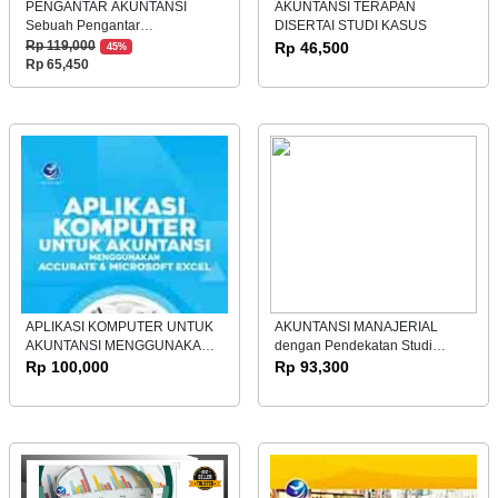
PENGANTAR AKUNTANSI
AKUNTANSI TERAPAN
Sebuah Pengantar
DISERTAI STUDI KASUS
Pembelajaran Akuntansi
Rp 119,000
Rp 46,500
45%
Rp 65,450
APLIKASI KOMPUTER UNTUK
AKUNTANSI MANAJERIAL
AKUNTANSI MENGGUNAKAN
dengan Pendekatan Studi
ACCURATE & MICROSOFT
Kasus
Rp 100,000
Rp 93,300
EXCEL