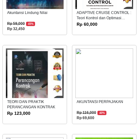
Akuntansi Lindung Nilai
ADAPTIVE CRUISE CONTROL :
Teori Kontrol dan Optimasi
dengan Genetic Algorithm
Rp 59,000
Rp 60,000
45%
Rp 32,450
TEORI DAN PRAKTIK
AKUNTANSI PERPAJAKAN
PERANCANGAN KONTRAK
Rp 123,000
Rp 116,000
40%
Rp 69,600