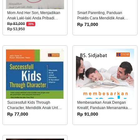
Mom And Her Son, Menjadikan
Smart Parenting, Panduan
Anak Laki-laki Anda Pribadi
Praktis Cara Mendidik Anak
Yang Luar Biasa
dengan Cerdas Tanpa Stress
Rp 83,000
Rp 71,000
35%
Rp 53,950
Successfull Kids Through
Membesarkan Anak Dengan
Character, Mendidik Anak Untuk
Kreatif, Panduan Menanamkan
Memiliki 8 Karakter Utama
Iman Dan Moral Kepada Anak
Rp 77,000
Rp 91,000
Sejak Dini/200079044