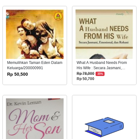
Memulihkan Taman Eden Dalam
What A Husband Needs From
Keluarga/200000991
His Wife : Secara Jasmani,
Emosional, dan
Rp 50,500
Rp 78,000
35%
Rohani/202276709
Rp 50,700