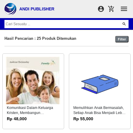
ANDI PUBLISHER
Hasil Pencarian : 25 Produk Ditemukan
Filter
Komunikasi Dalam Keluarga
Memulihkan Anak Bermasalah,
Kristen, Membangun
Setiap Anak Bisa Menjadi Lebih
Komunikasi Yang Efektif Dan
Baik
Rp 48,000
Rp 55,000
Positif Dalam Keluarga