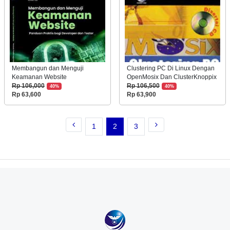
Membangun dan Menguji
Clustering PC Di Linux Dengan
Keamanan Website
OpenMosix Dan ClusterKnoppix
Rp 106,000
Rp 106,500
40%
40%
Rp 63,600
Rp 63,900
1
2
3