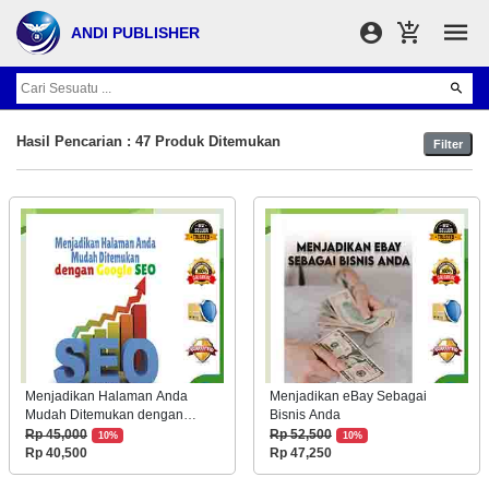
ANDI PUBLISHER
Hasil Pencarian : 47 Produk Ditemukan
Filter
Menjadikan Halaman Anda
Menjadikan eBay Sebagai
Mudah Ditemukan dengan
Bisnis Anda
Google SEO
Rp 45,000
Rp 52,500
10%
10%
Rp 40,500
Rp 47,250