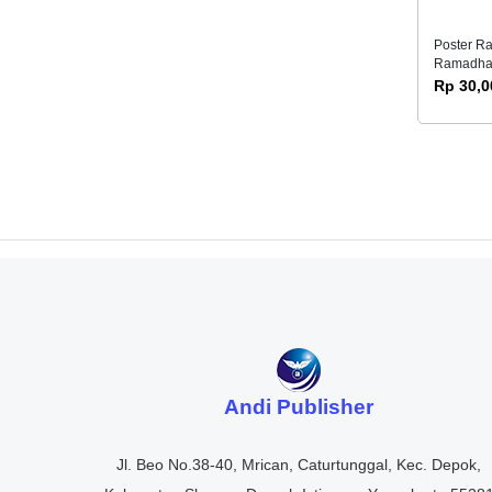
Poster R
Ramadhan
Puasa Ana
Rp 30,0
Spidol Wi
Andi Publisher
Jl. Beo No.38-40, Mrican, Caturtunggal, Kec. Depok,