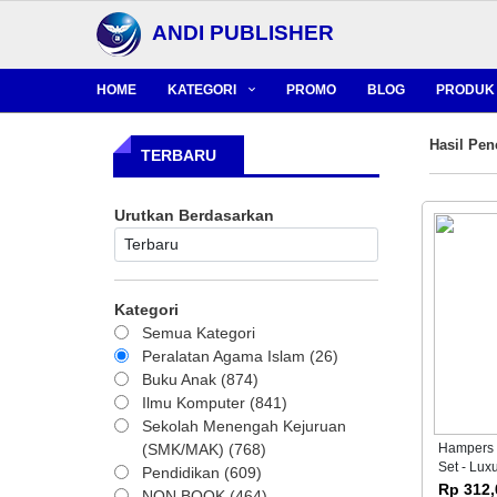
ANDI PUBLISHER
HOME
KATEGORI
PROMO
BLOG
PRODUK 
Hasil Pen
TERBARU
Urutkan Berdasarkan
Kategori
Semua Kategori
Peralatan Agama Islam (26)
Buku Anak (874)
Ilmu Komputer (841)
Sekolah Menengah Kejuruan
(SMK/MAK) (768)
Hampers
Set - Lu
Pendidikan (609)
(Sakinah 
Rp 312,
NON BOOK (464)