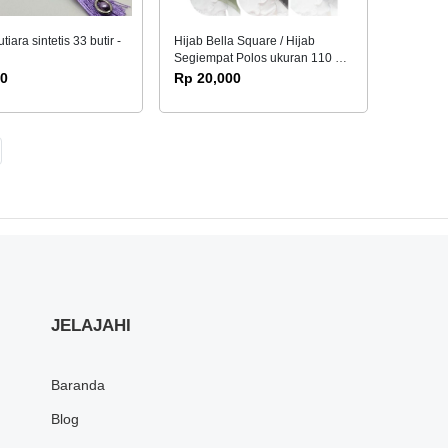
iara sintetis 33 butir -
Hijab Bella Square / Hijab
Segiempat Polos ukuran 110 X
110
00
Rp 20,000
JELAJAHI
Baranda
Blog