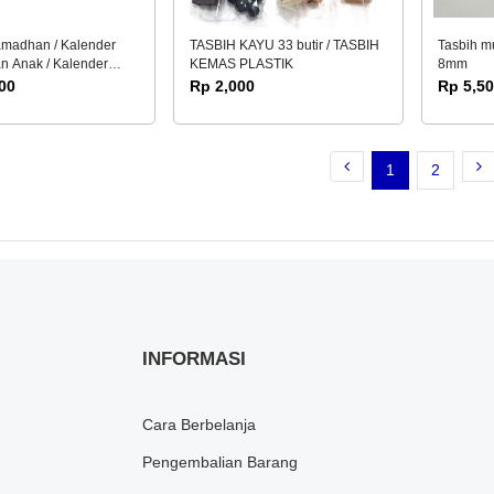
amadhan / Kalender
TASBIH KAYU 33 butir / TASBIH
Tasbih mut
 Anak / Kalender
KEMAS PLASTIK
8mm
k - 5 Varian (Free
00
Rp 2,000
Rp 5,5
pe Clean)
1
2
INFORMASI
Cara Berbelanja
Pengembalian Barang