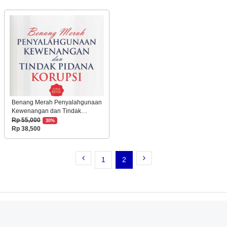
Benang Merah Penyalahgunaan
Kewenangan dan Tindak
Pidana Korupsi (Edisi Revisi)
Rp 55,000
30%
Rp 38,500
1
2