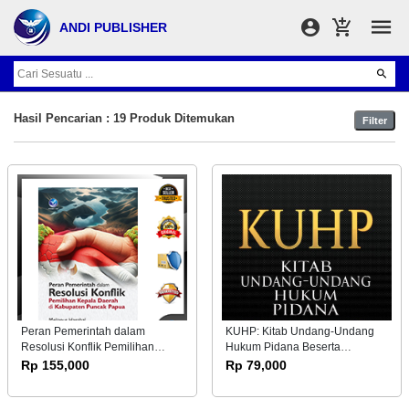
ANDI PUBLISHER
Hasil Pencarian : 19 Produk Ditemukan
Filter
Peran Pemerintah dalam
KUHP: Kitab Undang-Undang
Resolusi Konflik Pemilihan
Hukum Pidana Beserta
Kepala Daerah di Kabupaten
Penjelasannya Terbaru &
Rp 155,000
Rp 79,000
Puncak Papua
Terlengkap