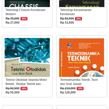
Teknologi Chassis Kendaraan
Teknologi Kenyamanan
Modern
Kendaraan
Rp 45,000
Rp 55,000
40%
40%
Rp 27,000
Rp 33,000
Teknisi Otodidak Sepeda Motor
Termodinamika Teknik, Teori
Bebek : Belajar Teknik dan
dan Soal Jawab
Perawatan Kendaraan Ringan
Rp 92,500
Rp 210,000
40%
40%
Mesin 4 Tak
Rp 55,500
Rp 126,000