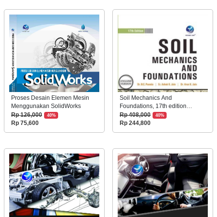
Proses Desain Elemen Mesin
Soil Mechanics And
Menggunakan SolidWorks
Foundations, 17th edition
(English Version)
Rp 126,000
Rp 408,000
40%
40%
Rp 75,600
Rp 244,800