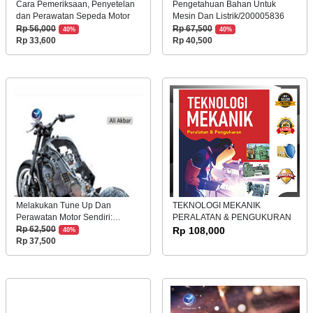
Cara Pemeriksaan, Penyetelan
Pengetahuan Bahan Untuk
dan Perawatan Sepeda Motor
Mesin Dan Listrik/200005836
Rp 56,000
Rp 67,500
40%
40%
Rp 33,600
Rp 40,500
Melakukan Tune Up Dan
TEKNOLOGI MEKANIK
Perawatan Motor Sendiri:
PERALATAN & PENGUKURAN
Mengatasi Masalah Mesin,
Rp 62,500
Rp 108,000
40%
Sistem Bahan Bakar, Oli, Rem
Rp 37,500
Hingga Roda Ban