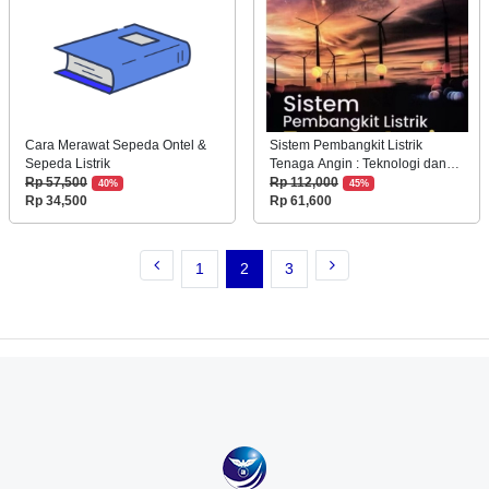
Cara Merawat Sepeda Ontel &
Sistem Pembangkit Listrik
Sepeda Listrik
Tenaga Angin : Teknologi dan
pengembangan
Rp 57,500
Rp 112,000
40%
45%
Rp 34,500
Rp 61,600
1
2
3