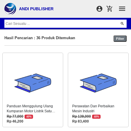
ANDI PUBLISHER
Hasil Pencarian : 36 Produk Ditemukan
Filter
Panduan Menggulung Ulang
Perawatan Dan Perbaikan
Kumparan Motor Listrik Satu
Mesin Industri
Fasa (BP)
Rp 77,000
Rp 139,000
40%
40%
Rp 46,200
Rp 83,400