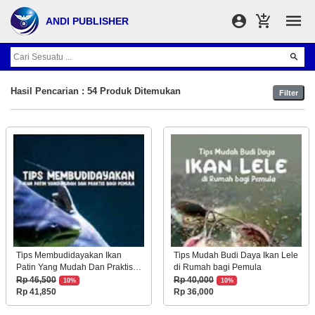
ANDI PUBLISHER
Hasil Pencarian : 54 Produk Ditemukan
Filter
Tips Membudidayakan Ikan
Tips Mudah Budi Daya Ikan Lele
Patin Yang Mudah Dan Praktis
di Rumah bagi Pemula
Bagi Pemula
Rp 46,500
Rp 40,000
10%
10%
Rp 41,850
Rp 36,000