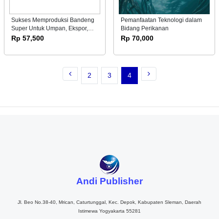
Sukses Memproduksi Bandeng
Pemanfaatan Teknologi dalam
Super Untuk Umpan, Ekspor,
Bidang Perikanan
Dan Indukan
Rp 57,500
Rp 70,000
2
3
4
Andi Publisher
Jl. Beo No.38-40, Mrican, Caturtunggal, Kec. Depok, Kabupaten Sleman, Daerah
Istimewa Yogyakarta 55281