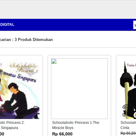
DIGITAL
carian : 3 Produk Ditemukan
lic Princess 2:
Schoolaholic Princess 1:The
Schoolaho
 Singapura
Miracle Boys
Cinta
00
Rp 66,000
Rp 60,50