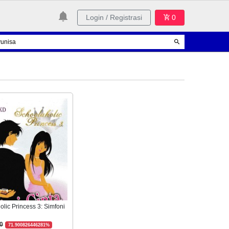
Login / Registrasi
0
lic Princess 3: Simfoni
0
71.900826446281%