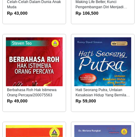
Celah-Celah Dalam Dunia Anak
Making Life Better, Kunci
Muda
Pengembangan Diri Menjadi
Lebih Baik Berdasar Nilai-nilai
Rp 43,000
Rp 106,500
Alkitabiah/200156432
Berbahasa Roh Hak Istimewa
Hati Seorang Putra, Untaian
Orang Percaya/200075563
Kesaksian Hidup Yang Bernilai
Kerajaan/200215744
Rp 49,000
Rp 59,000