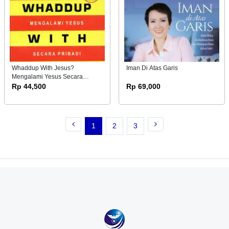
Whaddup With Jesus?
Iman Di Atas Garis
Mengalami Yesus Secara
Pribadi
Rp 44,500
Rp 69,000
1
2
3