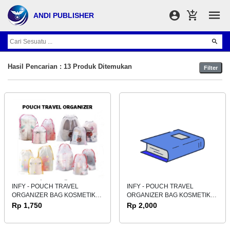
ANDI PUBLISHER
Hasil Pencarian : 13 Produk Ditemukan
Filter
INFY - POUCH TRAVEL
INFY - POUCH TRAVEL
ORGANIZER BAG KOSMETIK
ORGANIZER BAG KOSMETIK
ANTI AIR POUCH WANITA
ANTI AIR POUCH WANITA
Rp 1,750
Rp 2,000
IMPORT ( PREE ORDER )
IMPORT ( PREE ORDER )
KECIL 16 X 20 ( 7 hari )
SEDANG 18 X 25 (7 hari )