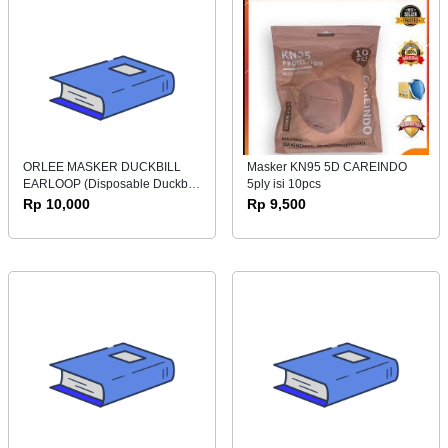
ORLEE MASKER DUCKBILL
Masker KN95 5D CAREINDO
EARLOOP (Disposable Duckbill
5ply isi 10pcs
Face Mask) 10 pcs
Rp 10,000
Rp 9,500