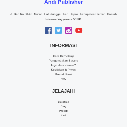
Andi Publisher
Jl. Beo No.38-40, Mrican, Caturtunggal, Kec. Depok, Kabupaten Sleman, Daerah
Istimewa Yogyakarta 55281
INFORMASI
Cara Berbelanja
Pengembalian Barang
Ingin Jadi Penulis?
Kebijakan & Privasi
Kontak Kami
FAQ
JELAJAHI
Baranda
Blog
Produk
Karir