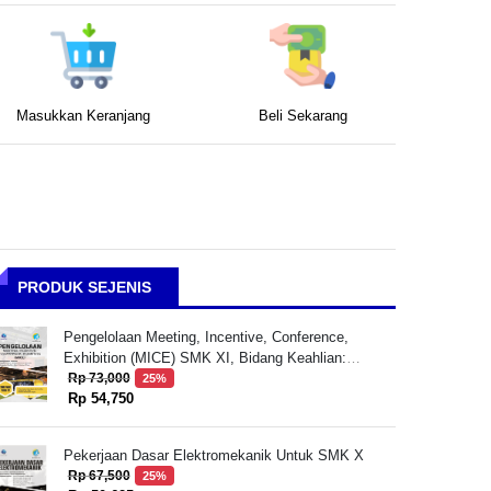
Masukkan Keranjang
Beli Sekarang
PRODUK SEJENIS
Pengelolaan Meeting, Incentive, Conference,
Exhibition (MICE) SMK XI, Bidang Keahlian:
Pariwisata, Program Keahlian: Perhotelan dan Jasa
Rp 73,000
25%
Rp 54,750
Pariwisata, Kompetensi Keahlian: Usaha Perjalanan
Wisata
Pekerjaan Dasar Elektromekanik Untuk SMK X
Rp 67,500
25%