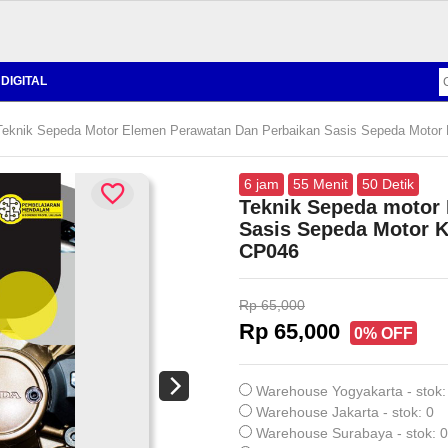
DIGITAL
eknik Sepeda Motor Elemen Perawatan Dan Perbaikan Sasis Sepeda Motor 
6
jam
55
Menit
49
Detik
Teknik Sepeda motor
Sasis Sepeda Motor K
CP046
Rp 65,000
Rp 65,000
0% OFF
Warehouse Yogyakarta - stok:
Warehouse Jakarta - stok: 0
Warehouse Surabaya - stok: 0