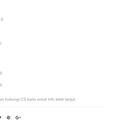
0
 0
0
0
 0
 0
an hubungi CS kami untuk info lebih lanjut.