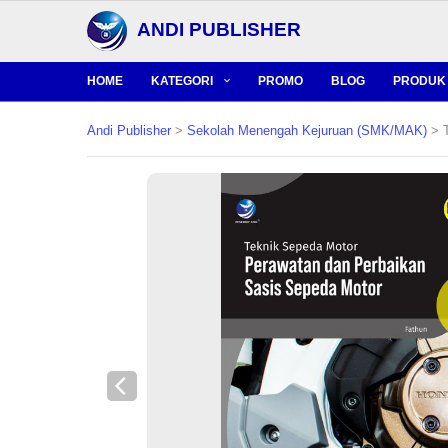
ANDI PUBLISHER
HOME
KATEGORI
PROMO
BLOG
PRODUK 
Andi Publisher
>
Sekolah Menengah Kejuruan (SMK/MAK)
> T