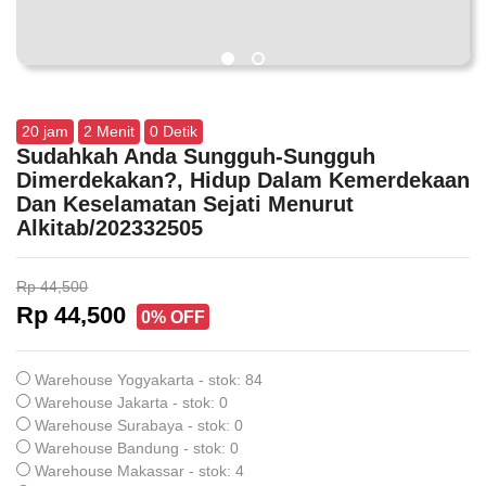
20
jam
1
Menit
59
Detik
Sudahkah Anda Sungguh-Sungguh
Dimerdekakan?, Hidup Dalam Kemerdekaan
Dan Keselamatan Sejati Menurut
Alkitab/202332505
Rp 44,500
Rp 44,500
0% OFF
Warehouse Yogyakarta - stok: 84
Warehouse Jakarta - stok: 0
Warehouse Surabaya - stok: 0
Warehouse Bandung - stok: 0
Warehouse Makassar - stok: 4